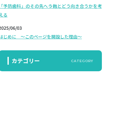
「予防歯科」のその先へ――う蝕とどう向き合うかを考
える
2025/06/03
はじめに ～このページを開設した理由～
カテゴリー
CATEGORY