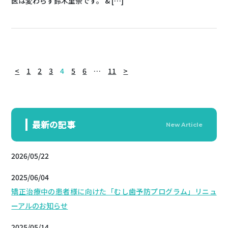
医は変わらず鈴木里奈です。 & […]
<
1
2
3
4
5
6
…
11
>
最新の記事
New Article
2026/05/22
2025/06/04
矯正治療中の患者様に向けた「むし歯予防プログラム」リニュ
ーアルのお知らせ
2025/05/14